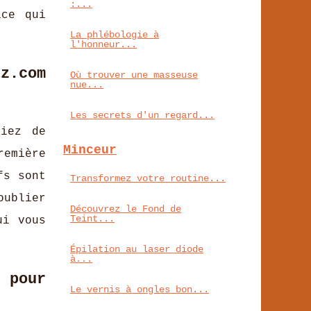
:...
ice qui
La phlébologie à
l'honneur...
z.com
Où trouver une masseuse
nue...
Les secrets d'un regard...
ciez de
Minceur
remière
fs sont
Transformez votre routine...
oublier
Découvrez le Fond de
Teint...
ui vous
Épilation au laser diode
à...
 pour
Le vernis à ongles bon...