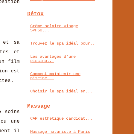
osition
Détox
Crème solaire visage
SPF50...
o et sa
Trouvez le spa idéal pour...
tes et
Les avantages d'une
piscine...
un film
ion est
Comment maintenir une
piscine...
ctes.
Choisir le spa idéal en...
Massage
e soins
CAP esthétique candidat...
 ou une
ment il
Massage naturiste à Paris