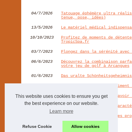
04/7/2026
Tatouage éphémère ultra réalis
tenue, pose, idées)
13/5/2026
Le matériel médical indispensa
10/10/2023
Profitez de moments de détente
TropicSpa.fr
03/7/2023
Plongez dans la sérénité avec 
06/6/2023
Découvrez la combinaison parfa
votre jeu de golf à Arcangues
01/6/2023
Das uralte Schönheitsgeheimnis
30/5/2023
Avantages globaux du liniment 
25/4/2023
Tout ce que vous devez savoir 
This website uses cookies to ensure you get
the best experience on our website.
13/4/2023
Focus sur le CBD : les caracté
Learn more
19/3/2023
Quels sont les principales pro
Refuse Cookie
Allow cookies