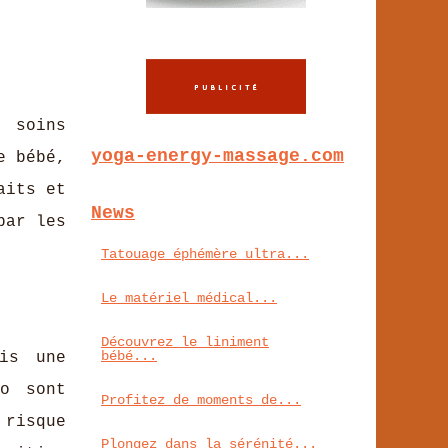
s soins
yoga-energy-massage.com
e bébé,
aits et
News
par les
Tatouage éphémère ultra...
Le matériel médical...
Découvrez le liniment
bébé...
is une
io sont
Profitez de moments de...
 risque
Plongez dans la sérénité...