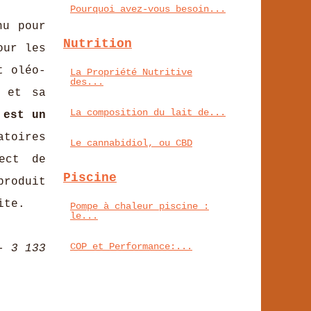
Pourquoi avez-vous besoin...
nu pour
Nutrition
our les
t oléo-
La Propriété Nutritive
des...
é et sa
La composition du lait de...
 est un
toires
Le cannabidiol, ou CBD
ect de
Piscine
roduit
ite.
Pompe à chaleur piscine :
le...
COP et Performance:...
- 3 133