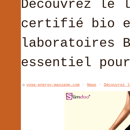
Découvrez le 
certifié bio 
laboratoires 
essentiel pou
yoga-energy-massage.com
News
Découvrez l