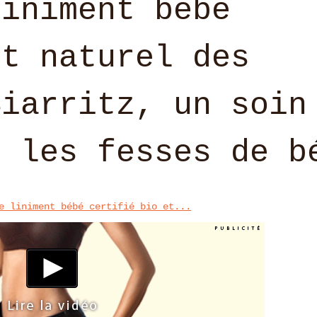
liniment bébé
et naturel des
Biarritz, un soin
r les fesses de b
e liniment bébé certifié bio et...