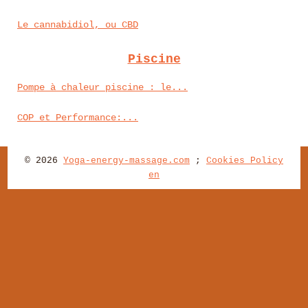
Le cannabidiol, ou CBD
Piscine
Pompe à chaleur piscine : le...
COP et Performance:...
© 2026
Yoga-energy-massage.com
;
Cookies Policy
en