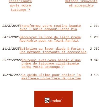
cicatrisante
méthode innovante
après votre
et accessible
tatouage ?
23/3/2025
Transformez votre routine beauté
1 334
avec l'huile démaquillante bio
04/3/2025
Découvrez le Fond de Teint Crème
1 285
Abordable pour un Teint Parfait
14/1/2025
Épilation au laser diode à Paris :
2 239
une méthode innovante et accessible
09/11/2022
Pourquoi avez-vous besoin d'une
3 648
crème de tatouage cicatrisante
après votre tatouage ?
19/10/2022
Le guide ultime pour choisir la
3 599
meilleure couverture de piscine