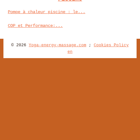
Pompe à chaleur piscine : le...
COP et Performance:...
© 2026
Yoga-energy-massage.com
;
Cookies Policy
en